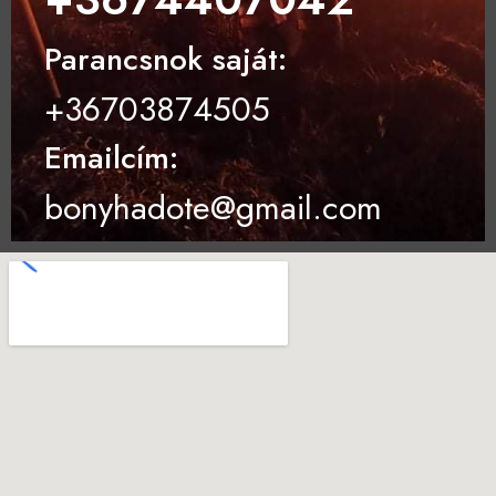
Parancsnok saját:
+36703874505
Emailcím:
bonyhadote@gmail.com