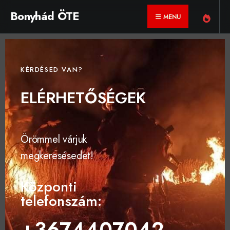
Bonyhád ÖTE
MENU
KÉRDÉSED VAN?
ELÉRHETŐSÉGEK
Örömmel várjuk
megkeresésedet!
Központi
telefonszám:
+3674407042