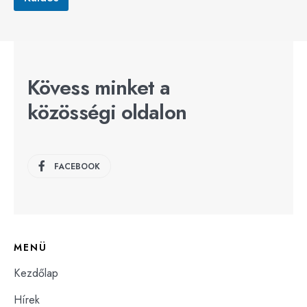
m
a
i
l
c
í
Kövess minket a
m
közösségi oldalon
FACEBOOK
MENÜ
Kezdőlap
Hírek