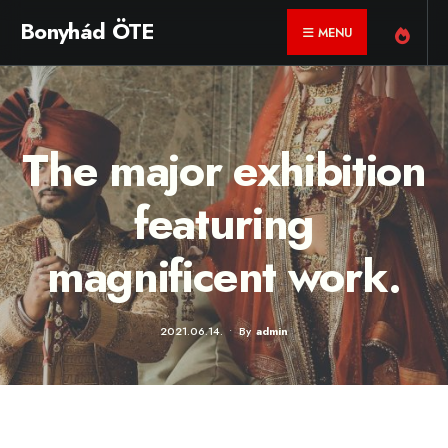
for:
Skip
Bonyhád ÖTE
MENU
to
content
The major exhibition
featuring
magnificent work.
2021.06.14.
•
By
Admin