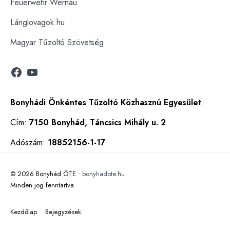
Feuerwehr Wernau
Lánglovagok.hu
Magyar Tűzoltó Szövetség
Facebook
YouTube
Bonyhádi Önkéntes Tűzoltó Közhasznú Egyesület
Cím:
7150 Bonyhád, Táncsics Mihály u. 2
Adószám:
18852156-1-17
© 2026 Bonyhád ÖTE •
bonyhadote.hu
Minden jog fenntartva
Kezdőlap
Bejegyzések