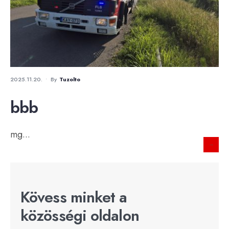
2025.11.20.
•
By
Tuzolto
bbb
mg
...
→
Kövess minket a
közösségi oldalon