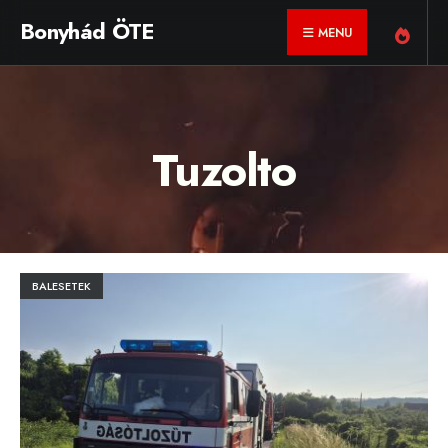
for:
Skip
Bonyhád ÖTE
MENU
to
content
Tuzolto
BALESETEK